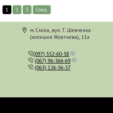
1
2
3
След.
м. Сміла, вул. Т. Шевченка
(колишня Жовтнева), 11а
(097) 552-60-58
(067) 96-366-69
(063) 126-56-37