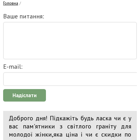
Головна
/
Ваше питання:
E-mail:
Надіслати
Доброго дня! Підкажіть будь ласка чи є у
вас пам'ятники з світлого граніту для
молодої жінки,яка ціна і чи є скидки по