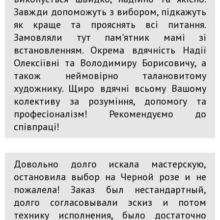
Завжди допоможуть з вибором, підкажуть
як краще та прояснять всі питання.
Замовляли тут пам'ятник мамі зі
встановленням. Окрема вдячність Надії
Олексіївні та Володимиру Борисовичу, а
також неймовірно талановитому
художнику. Щиро вдячні всьому Вашому
колективу за розуміння, допомогу та
професіоналізм! Рекомендуємо до
співпраці!
Довольно долго искала мастерскую,
остановила выбор на Черной розе и не
пожалела! Заказ был нестандартный,
долго согласовывали эскиз и потом
технику исполнения, было достаточно