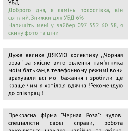
УБД
Доброго дня, є камінь покостівка, він
світлий. Знижки для УБД 6%
Напишіть мені у вайбер 097 552 60 58, я
скину фото та ціни
Дуже велике ДЯКУЮ колективу ,,Чорная
роза'' за якісне виготовлення пам'ятника
моїм батькам,в телефонному режимі вони
врахували всі мої бажання і зробили ще
краще чим я хотіла,я вдячна !Рекомендую
до співпраці!
Прекрасна фірма "Черная Роза": чудові
спеціалісти своєї справи, робота
виконується швидко, надійно та якісно.