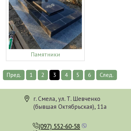
Памятники
Пред.
1
2
3
4
5
6
След.
г. Смела, ул. Т. Шевченко
(бывшая Октябрьская), 11а
(097) 552-60-58