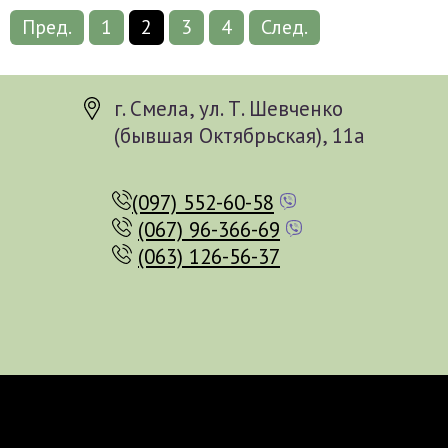
Пред.
1
2
3
4
След.
г. Смела, ул. Т. Шевченко
(бывшая Октябрьская), 11а
(097) 552-60-58
(067) 96-366-69
(063) 126-56-37