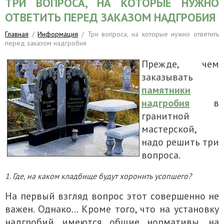
ТРИ ВОПРОСА, НА КОТОРЫЕ НУЖНО
ОТВЕТИТЬ ПЕРЕД ЗАКАЗОМ НАДГРОБИЯ
Главная
/
Информация
/ Три вопроса, на которые нужно ответить
перед заказом надгробия
Прежде, чем
заказывать
памятники
надгробия
в
гранитной
мастерской,
надо решить три
вопроса.
1. Где, на каком кладбище будут хоронить усопшего?
На первый взгляд вопрос этот совершенно не
важен. Однако… Кроме того, что на установку
надгробий имеются общие нормативы, на